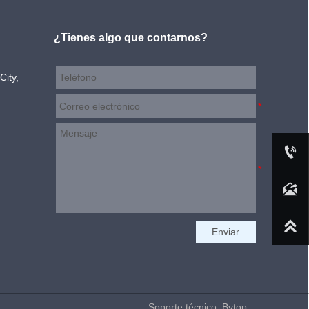
¿Tienes algo que contarnos?
City,

+ 86-533-7155090

international@qidu-pharma.com

Enviar
Soporte técnico: Bytop