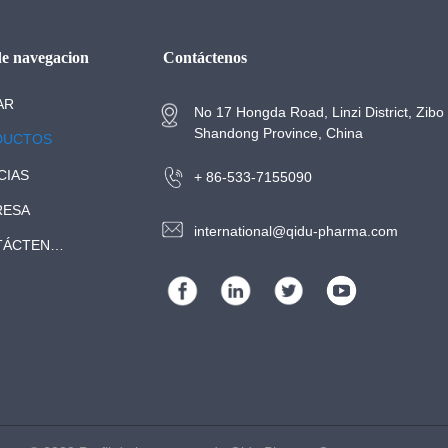
Contáctenos
 de navegacion
AR

No 17 Hongda Road, Linzi District, Zibo 
Shandong Province, China
DUCTOS

CIAS

+ 86-533-7155090
RESA

international@qidu-pharma.com
CONTÁCTENOS
